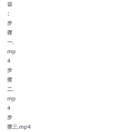
容
：
步
骤
一.
mp
4
步
骤
二.
mp
4
步
骤三.mp4