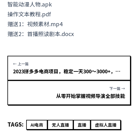
智能动漫人物.apk
操
作文
本教程.
pdf
赠送1：
视频
素材.mp4
赠送2：首播照读剧本.docx
← 上一篇
2023拼多多电商项目，稳定一天300～3000+，门槛低，出单快，一部手机即可完成
下一篇 →
从零开始掌握视频导演全部技能
TAGS:
AI电商
无人直播
直播
虚拟人直播