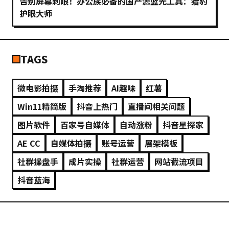
告别屏幕刺眼！办公族必备的国产滤蓝光工具：猎豹
护眼大师
TAGS
微电影拍摄
手淘推荐
AI趣味
红薯
Win11精简版
抖音上热门
直播间相关问题
图片软件
百家号自媒体
自动涨粉
抖音星探家
AE CC
自媒体拍摄
账号运营
展架模板
社群操盘手
成片实操
社群运营
网站截流项目
抖音蓝海