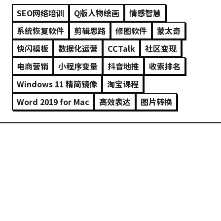
SEO网络培训
Q版人物绘画
情感智慧
系统恢复软件
剪辑思路
修图软件
蒙太奇
快闪模板
数据化运营
CCTalk
社区变现
电商营销
小程序变量
抖音地推
收索排名
Windows 11 精简镜像
淘宝课程
Word 2019 for Mac
高效表达
图片转换