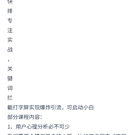
快
排
专
注
实
战
，
关
键
词
拦
截打字屏实现爆炸
引流
，可启动小白
部分课程内容：
1、用户心理分析必不可少