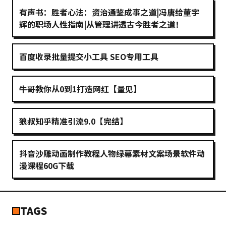
有声书：胜者心法：资治通鉴成事之道|冯唐给董宇
辉的职场人性指南|从管理讲透古今胜者之道！
百度收录批量提交小工具 SEO专用工具
牛哥教你从0到1打造网红【量见】
狼叔知乎精准引流9.0【完结】
抖音沙雕动画制作教程人物绿幕素材文案场景软件动
漫课程60G下载
TAGS