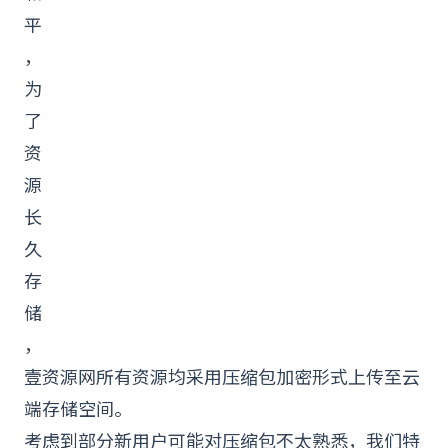
平
，
为
了
资
源
长
久
存
储
，
壹资源网
所有资源均采用压缩包加密形式上传至云
端存储空间。
考虑到部分新用户可能对压缩包不太熟悉，我们特