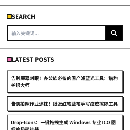
SEARCH
LATEST POSTS
告别屏幕刺眼！办公族必备的国产滤蓝光工具：猎豹
护眼大师
告别拍照作业涂抹！纸张红笔蓝笔手写痕迹擦除工具
Drop-Icons：一键拖拽生成 Windows 专业 ICO 图
标的极简神器