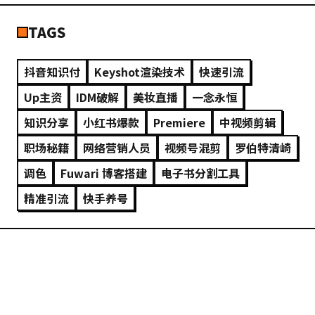
TAGS
抖音知识付
Keyshot渲染技术
快速引流
Up主资
IDM破解
美妆直播
一念永恒
知识分享
小红书爆款
Premiere
中视频剪辑
职场秘籍
网络营销人员
视频号混剪
罗伯特清崎
调色
Fuwari 博客搭建
电子书分割工具
精准引流
快手养号