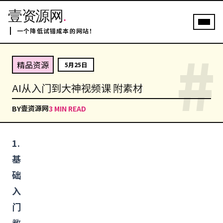
壹资源网
.
一个降低试错成本的网站！
#
精品资源
5月25日
AI从入门到大神视频课 附素材
壹资源网
BY
3 MIN READ
1.
基
础
入
门
教