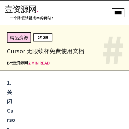
壹资源网
.
一个降低试错成本的网站！
#
精品资源
2月2日
Cursor 无限续杯免费使用文档
壹资源网
BY
2 MIN READ
1.
关
闭
Cu
rso
r