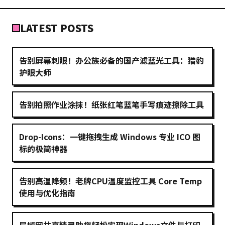
LATEST POSTS
告别屏幕刺眼！办公族必备的国产滤蓝光工具：猎豹
护眼大师
告别拍照作业涂抹！纸张红笔蓝笔手写痕迹擦除工具
Drop-Icons：一键拖拽生成 Windows 专业 ICO 图
标的极简神器
告别高温降频！老牌CPU温度监控工具 Core Temp
使用与优化指南