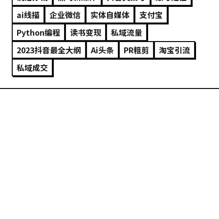
ai线描
企业微信
实体自媒体
支付宝
Python编程
读书变现
私域流量
2023抖音最全大纲
Ai头条
PR粗剪
淘宝引流
私域成交