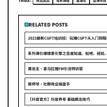
TAGS:
商品选品
淘系课程
直通车
蓝海项目
RELATED POSTS
2023最新CGPT培训班：玩赚CGPT从入门
系列课引爆搜索引擎之百度知道、贴吧、经验
黄岛主·喜马拉雅FM引流特训营
狼师爷·社群商业操盘手
【抖音官方】抖音养号 基础概念技巧