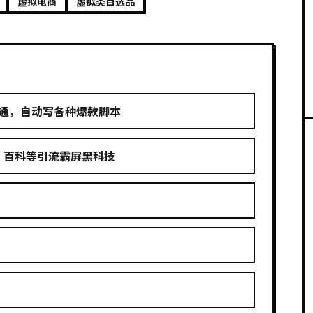
虚拟电商
虚拟类目选品
到精通，自动写各种爆款脚本
、百科等引流霸屏黑科技