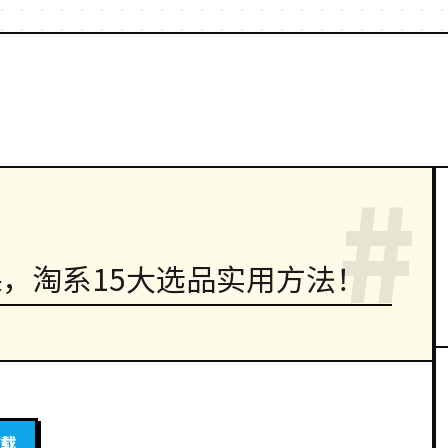
#
课，淘系15大选品实用方法！
下载