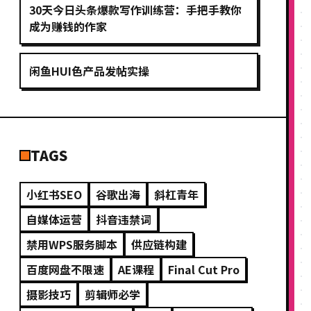
30天今日头条爆款写作训练营：手把手教你
成为赚钱的作家
闲鱼HUI色产品发帖实操
TAGS
小红书SEO
谷歌出海
斜杠青年
自媒体运营
抖音违禁词
禁用WPS服务脚本
供应链构建
百度网盘不限速
AE课程
Final Cut Pro
摄影技巧
剪辑师必学