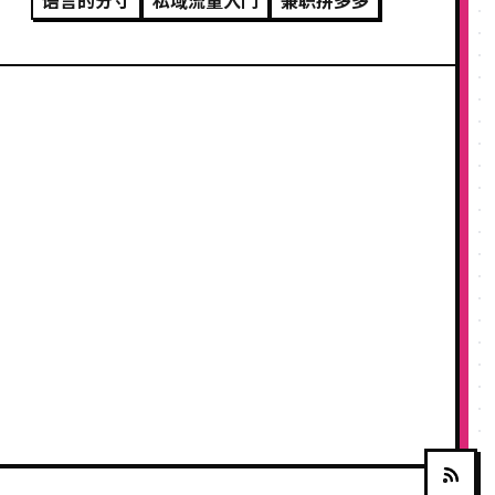
语言的分寸
私域流量入门
兼职拼多多