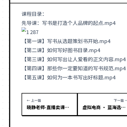
课程目录：
先导课：写书是打造
个人品牌
的起点.mp4
【第一课】写书从选题策划书开始.mp4
【第二课】如何写好图书目录.mp4
【第三课】如何写出让人爱看的正文内容.mp4
【第四课】那些你一定要知道的写书规范.mp4
【第五课】如何为一本书写出好
标题
.mp4
← 上一篇
下一篇 
晓静老师-直播卖课的语法课，直播间卖课模版化 公式化卖课变现
虚拟电商 · 蓝海选品实战课，淘系15大选品实用方法！