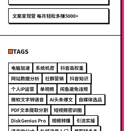
文案变现营 每月轻松多赚5000+
TAGS
电脑加速
系统机密
抖音高权重
网站数据分析
社群营销
抖音知识
个人IP运营
单视频
闲鱼避免违规
微软文字转语音
Ai头条爆文
自媒体选品
PDF文本提取分割
短视频密训圈
DiskGenius Pro
视频转播
引流实操