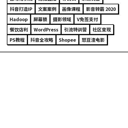
抖音打造IP
文案案例
画像课程
影音转霸 2020
Hadoop
屏幕锁
摄影领域
V免签支付
餐饮店利
WordPress
引流特训营
社区变现
PS教程
抖音全攻略
Shopee
怒豆渣电影