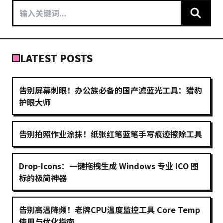
LATEST POSTS
告别屏幕刺眼！办公族必备的国产滤蓝光工具：猎豹
护眼大师
告别拍照作业涂抹！纸张红笔蓝笔手写痕迹擦除工具
Drop-Icons：一键拖拽生成 Windows 专业 ICO 图
标的极简神器
告别高温降频！老牌CPU温度监控工具 Core Temp
使用与优化指南