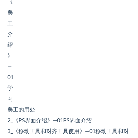
《
美
工
介
绍
》
—
01
学
习
美工的用处
2_《
PS
界面介绍》—01PS界面介绍
3_《移动工具和对齐工具使用》—01移动工具和对