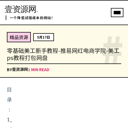
壹资源网
.
一个降低试错成本的网站！
#
精品资源
5月17日
零基础美工新手教程-推易网红电商学院-美工
ps教程打包网盘
壹资源网
BY
1 MIN READ
目
录
：
1_