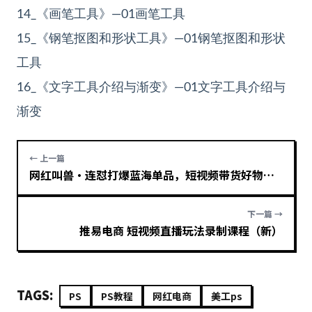
14_《画笔工具》—01画笔工具
15_《钢笔抠图和形状工具》—01钢笔抠图和形状
工具
16_《文字工具介绍与渐变》—01文字工具介绍与
渐变
← 上一篇
网红叫兽·连怼打爆蓝海单品，短视频带货好物分享实战课
下一篇 →
推易电商 短视频直播玩法录制课程（新）
TAGS:
PS
PS教程
网红电商
美工ps