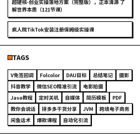
超硬核-创业实操落地方案（完整版），正本清源 了
解世界本质（121节课）
疯人院TikTok安装注册保姆级实操课
TAGS
V免签回调
Folcolor
DAU目标
总结笔记
摄影
抖音教学
微信SEO精准引流
电影拍摄
Java教程
定时关机
自媒体
简历模板
PDF
教你会说话
拼多多干货分享
JVM
跨境电子商务
闲鱼话术
爆款课程
自动化引流