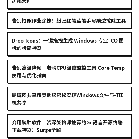
护眼大师
告别拍照作业涂抹！纸张红笔蓝笔手写痕迹擦除工具
Drop-Icons：一键拖拽生成 Windows 专业 ICO 图
标的极简神器
告别高温降频！老牌CPU温度监控工具 Core Temp
使用与优化指南
局域网共享精灵助您轻松实现Windows文件与打印
机共享
弃用臃肿软件！资深架构师推荐的Go语言开源终端
下载神器：Surge全解