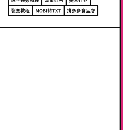
练字视频教程
流量红利
美容行业
裂变教程
MOBI转TXT
拼多多食品店