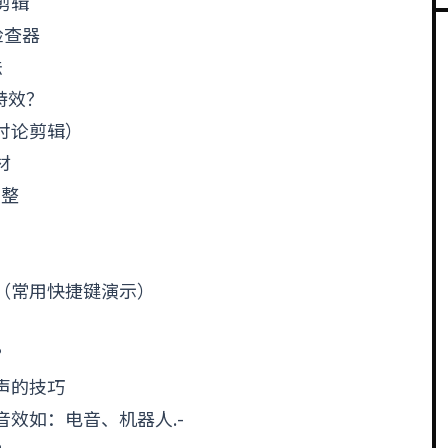
剪辑
检查器
法
特效？
（讨论剪辑）
材
调整
流（常用快捷键演示）
？
人声的技巧
音效如：电音、机器人.-