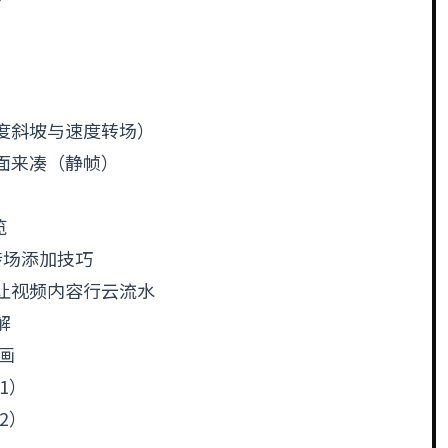
？
速度斜坡与速度转场）
画面来凑（静帧）
览
转场添加技巧
，让视频内容行云流水
解
画
1）
2）