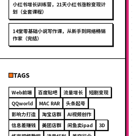
小红书增长训练营，21天小红书涨粉变现计
划（全套课程）
14堂零基础小说写作课，从新手到网络畅销
作家（完结）
TAGS
Web前端
百度贴吧
流量增长
短剧变现
QQworld
MAC RAR
头条起号
影响力打造
淘宝店群
AI视频创作
信息差赚钱
美团店群
闲鱼卖ipad
3D