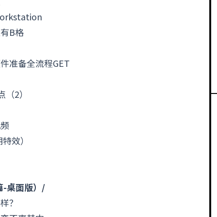
频
station
又有B格
件准备全流程GET
）
点（2）
视频
期特效）
-桌面版）/
一样？