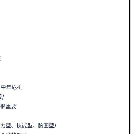
长
成
别中年危机
/
的很重要
？
体力型、技能型、脑图型）