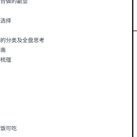
适合做的副业
向选择
业的分类及全盘思考
指南
全梳理
？
无饭可吃