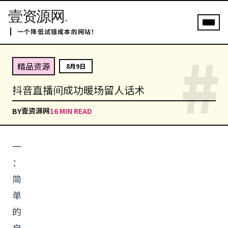
壹资源网
.
一个降低试错成本的网站！
#
精品资源
8月9日
抖音直播间成功暖场留人话术
壹资源网
BY
16 MIN READ
一
：
简
单
的
自