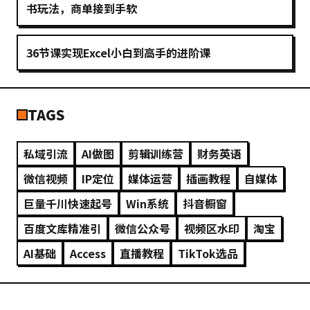
书玩法，商单接到手软
36节课实现Excel小白到高手的进阶课
TAGS
私域引流
AI做图
剪辑训练营
财务英语
微信视频
IP定位
媒体运营
插画教程
自媒体
巨量千川快速起号
Win系统
抖音橱窗
百︄度文︆库︊精￴准引︆
微信公众号
视频区水印
淘宝
AI基础
Access
直播教程
TikTok选品