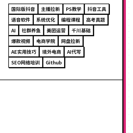
国际版抖音
主播拉新
PS教学
抖音工具
语音软件
系统优化
编程课程
高考真题
AI
社群养鱼
美团运营
千川基础
爆款视频
电商学院
网盘拉新
AE实用技巧
境外电商
AI代写
SEO网络培训
Github