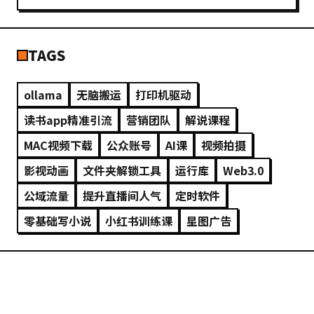
TAGS
ollama
无脑搬运
打印机驱动
读书app精准引流
营销团队
解说课程
MAC视频下载
公众账号
AI课
视频拍摄
影视动画
文件夹解锁工具
运行库
Web3.0
公域流量
提升直播间人气
定时软件
零基础写小说
小红书训练课
星图广告