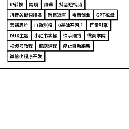
IP转换
跨境
绿幕
抖音短视频
抖音关键词排名
销售冠军
电商创业
GPT磁盘
营销思维
自动涨粉
0基础开网店
巨量引擎
DUX主题
小红书实操
快手赚钱
微商学院
视频号教程
编剧课程
停止自动跟新
微信小程序开发