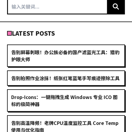
LATEST POSTS
告别屏幕刺眼！办公族必备的国产滤蓝光工具：猎豹
护眼大师
告别拍照作业涂抹！纸张红笔蓝笔手写痕迹擦除工具
Drop-Icons：一键拖拽生成 Windows 专业 ICO 图
标的极简神器
告别高温降频！老牌CPU温度监控工具 Core Temp
使用与优化指南