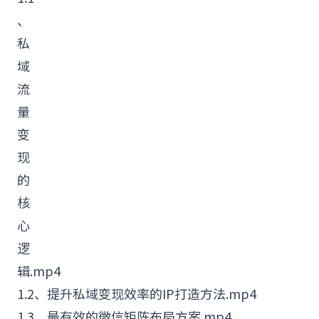
、
私
域
流
量
变
现
的
核
心
逻
辑.mp4
1.2、提升私域变现效率的
IP
打造方法.mp4
1.3、最有效的微信矩阵布局方案.mp4