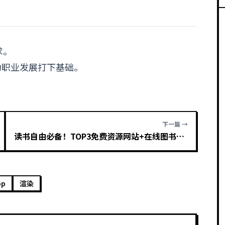
求。
为职业发展打下基础。
下一篇 →
读书自由必备！TOP3免费资源网站+在线图书转换工具推荐
op
渲染