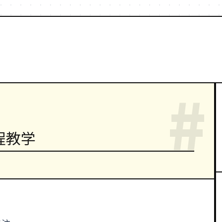
#
程教学