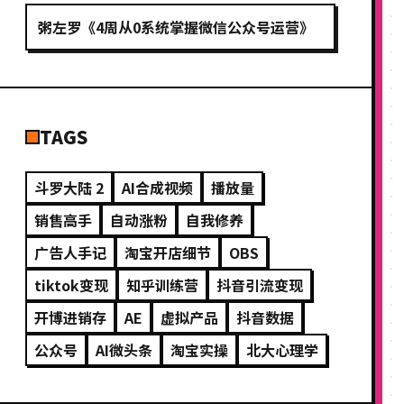
粥左罗《4周从0系统掌握微信公众号运营》
TAGS
斗罗大陆 2
AI合成视频
播放量
销售高手
自动涨粉
自我修养
广告人手记
淘宝开店细节
OBS
tiktok变现
知乎训练营
抖音引流变现
开博进销存
AE
虚拟产品
抖音数据
公众号
AI微头条
淘宝实操
北大心理学