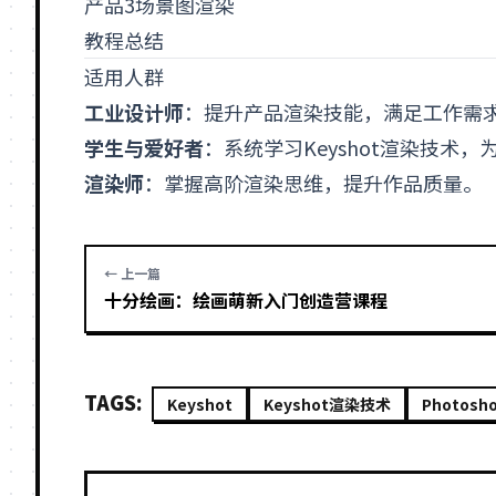
产品3场景图渲染
教程总结
适用人群
工业设计师
：提升产品渲染技能，满足工作需
学生与爱好者
：系统学习
Keyshot渲染技术
，
渲染师
：掌握高阶渲染思维，提升作品质量。
← 上一篇
十分绘画：绘画萌新入门创造营课程
TAGS:
Keyshot
Keyshot渲染技术
Photosh