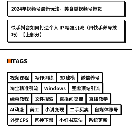
2024年视频号最新玩法，美食类视频号带货
快手抖音如何打造个人 IP 精准引流（附快手养号技
巧）【上部分】
TAGS
视频课程
写作训练
3D建模
微信养号
淘宝精准引流
Windows
豆瓣顶帖引流
绿幕教程
文件搜索
直播间卖课
直播教学
AI动漫
美工
小说变现
二手买卖
自媒体账号
外卖CPS
官神下部
小红书玩法
系统更新