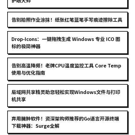
护眼大师
告别拍照作业涂抹！纸张红笔蓝笔手写痕迹擦除工具
Drop-Icons：一键拖拽生成 Windows 专业 ICO 图
标的极简神器
告别高温降频！老牌CPU温度监控工具 Core Temp
使用与优化指南
局域网共享精灵助您轻松实现Windows文件与打印
机共享
弃用臃肿软件！资深架构师推荐的Go语言开源终端
下载神器：Surge全解