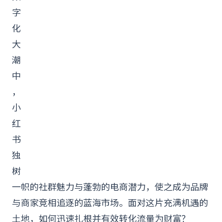
字
化
大
潮
中
，
小
红
书
独
树
一帜的社群魅力与蓬勃的电商潜力，使之成为品牌
与商家竞相追逐的蓝海市场。面对这片充满机遇的
土地，如何迅速扎根并有效转化流量为财富？