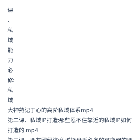
课
、
私
域
能
力
必
修:
私
域
大神熟记于心的高阶私域体系mp4
第二课、私域
IP
打造:那些忍不住靠近的私域IP如何
打造的.mp4
第三课、朋友國经济:私域操盘手必备的可
变现
的朋