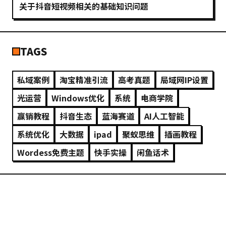
关于抖音短视频相关的基础知识问题
TAGS
私域案例
淘宝精准引流
高考真题
局域网IP设置
光运营
Windows优化
系统
电商学院
赢销教程
抖音生态
蓝海赛道
AI人工智能
系统优化
大数据
ipad
聚蚁思维
插画教程
Wordess免费主题
快手实操
闲鱼话术