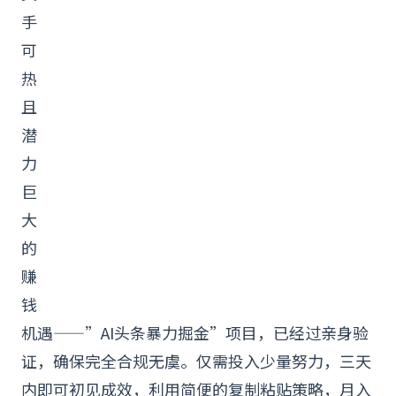
手
可
热
且
潜
力
巨
大
的
赚
钱
机遇——”
AI
头条
暴力掘金”项目，已经过亲身验
证，确保完全合规无虞。仅需投入少量努力，三天
内即可初见成效，利用简便的复制粘贴策略，月入