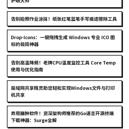
护眼大师
告别拍照作业涂抹！纸张红笔蓝笔手写痕迹擦除工具
Drop-Icons：一键拖拽生成 Windows 专业 ICO 图
标的极简神器
告别高温降频！老牌CPU温度监控工具 Core Temp
使用与优化指南
局域网共享精灵助您轻松实现Windows文件与打印
机共享
弃用臃肿软件！资深架构师推荐的Go语言开源终端
下载神器：Surge全解