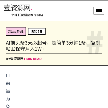
壹资源网
.
一个降低试错成本的网站！
#
精品资源
5月17日
AI撸头条3天必起号，超简单3分钟1条，复制
粘贴保守月入1W+
壹资源网
BY
1 MIN READ
目
前
最
为
炙