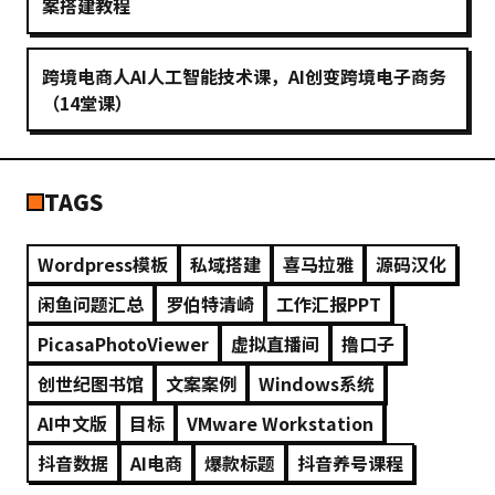
案搭建教程
跨境电商人AI人工智能技术课，AI创变跨境电子商务
（14堂课）
TAGS
Wordpress模板
私域搭建
喜马拉雅
源码汉化
闲鱼问题汇总
罗伯特清崎
工作汇报PPT
PicasaPhotoViewer
虚拟直播间
撸口子
创世纪图书馆
文案案例
Windows系统
AI中文版
目标
VMware Workstation
抖音数据
AI电商
爆款标题
抖音养号课程