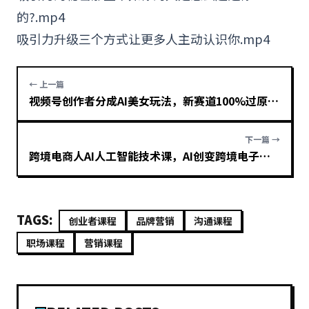
的?.mp4
吸引力升级三个方式让更多人主动认识你.mp4
← 上一篇
视频号创作者分成AI美女玩法，新赛道100%过原创无脑操作，条条爆款，单日1000+
下一篇 →
跨境电商人AI人工智能技术课，AI创变跨境电子商务（14堂课）
TAGS:
创业者课程
品牌营销
沟通课程
职场课程
营销课程