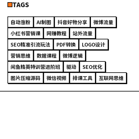
TAGS
自动涨粉
AI制图
抖音好物分享
微博流量
小红书营销课
网赚教程
站外流量
SEO精准引流玩法
PDF转换
LOGO设计
营销思维
数据课程
微博逻辑
闲鱼精英特训营进阶班
驱动
SEO优化
图片压缩源码
微信视频
排课工具
互联网思维