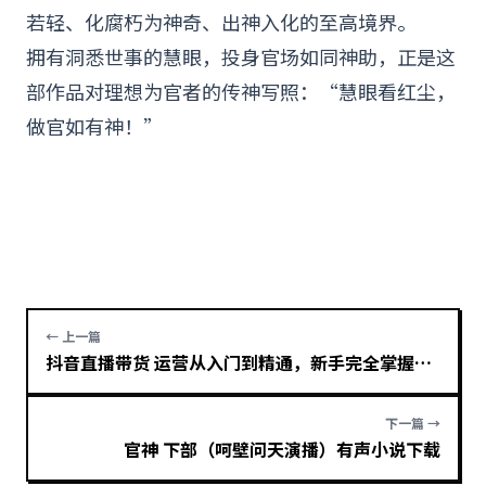
若轻、化腐朽为神奇、出神入化的至高境界。
拥有洞悉世事的慧眼，投身官场如同神助，正是这
部作品对理想为官者的传神写照：“慧眼看红尘，
做官如有神！”
← 上一篇
抖音直播带货 运营从入门到精通，新手完全掌握带货直播全流程（23节）
下一篇 →
官神 下部（呵壁问天演播）有声小说下载