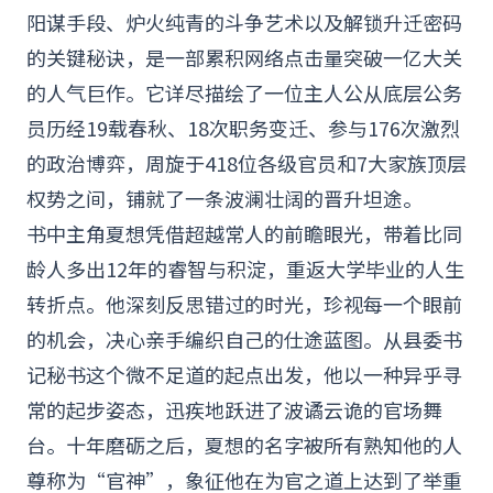
阳谋手段、炉火纯青的斗争艺术以及解锁升迁密码
的关键秘诀，是一部累积网络点击量突破一亿大关
的人气巨作。它详尽描绘了一位主人公从底层公务
员历经19载春秋、18次职务变迁、参与176次激烈
的政治博弈，周旋于418位各级官员和7大家族顶层
权势之间，铺就了一条波澜壮阔的晋升坦途。
书中主角夏想凭借超越常人的前瞻眼光，带着比同
龄人多出12年的睿智与积淀，重返大学毕业的人生
转折点。他深刻反思错过的时光，珍视每一个眼前
的机会，决心亲手编织自己的仕途蓝图。从县委书
记秘书这个微不足道的起点出发，他以一种异乎寻
常的起步姿态，迅疾地跃进了波谲云诡的官场舞
台。十年磨砺之后，夏想的名字被所有熟知他的人
尊称为“
官神
”，象征他在为官之道上达到了举重