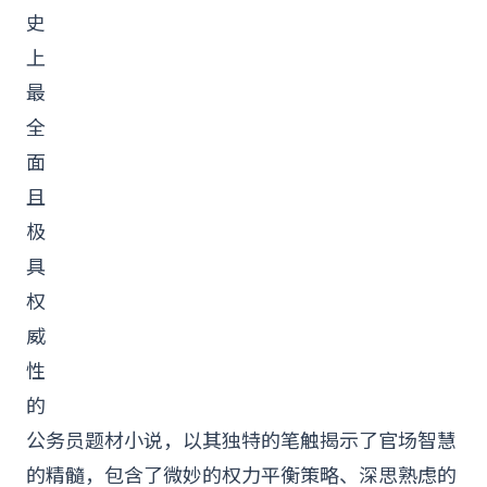
史
上
最
全
面
且
极
具
权
威
性
的
公务员题材
小说
，以其独特的笔触揭示了官场智慧
的精髓，包含了微妙的权力平衡策略、深思熟虑的