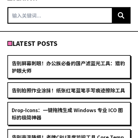
LATEST POSTS
告别屏幕刺眼！办公族必备的国产滤蓝光工具：猎豹
护眼大师
告别拍照作业涂抹！纸张红笔蓝笔手写痕迹擦除工具
Drop-Icons：一键拖拽生成 Windows 专业 ICO 图
标的极简神器
告别高温降频！老牌CPU温度监控工具 Core Temp