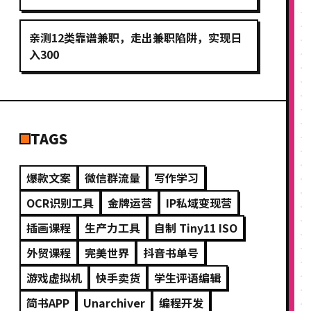
亲测12类靠谱兼职，走出兼职陷阱，实现日
入300
TAGS
爆款文案
微信群流量
写作学习
OCR识别工具
金牌运营
IP私域变现营
插画课程
生产力工具
自制 Tiny11 ISO
外贸课程
完美世界
抖音书单号
游戏虚拟机
快手卖货
学生评语编辑
简书APP
Unarchiver
编程开发