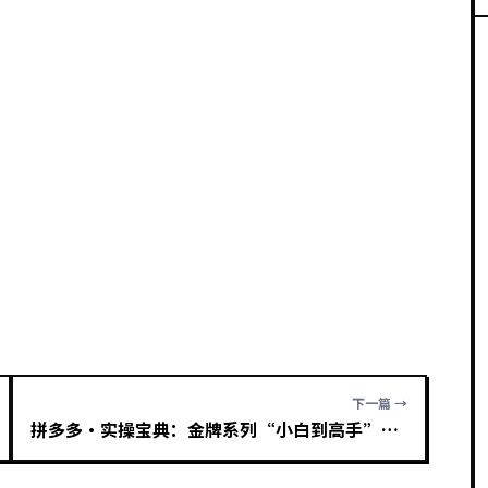
下一篇 →
拼多多·实操宝典：金牌系列“小白到高手”带你全方位玩转拼多多各种玩法