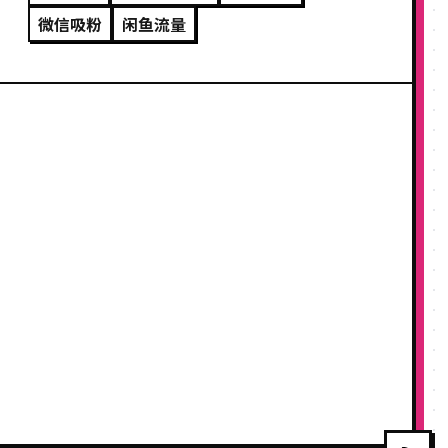
微信吸粉
闲鱼流量