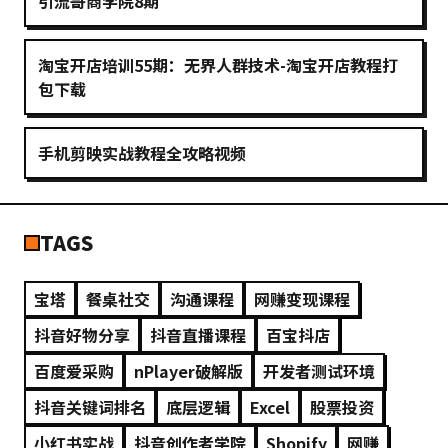
引流哥商学院8期
淘宝开店培训55期：无界人群技术-淘宝开店教程打
包下载
手机剪映实战教程全攻略视频
TAGS
宝塔
餐桌社交
沟通课程
网赚变现课程
抖音好物分享
抖音直播课程
百宝抖店
百度爱采购
nPlayer破解版
开发者测试环境
抖音关键词排名
底层逻辑
Excel
股票投资
小红书实战
抖音创作者学院
Shopify
网赚