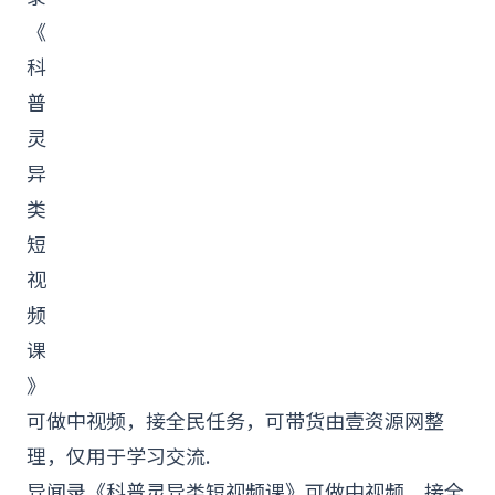
《
科
普
灵
异
类
短
视
频
课
》
可做
中视频
，接全民任务，可
带货
由
壹资源网
整
理，仅用于
学习
交流.
异闻录《科普灵异类短视频课》可做中视频，接全