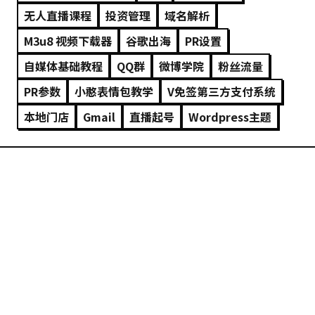
无人直播课程
投资管理
域名解析
M3u8 视频下载器
谷歌出海
PR设置
自媒体基础教程
QQ群
微博学院
粉丝流量
PR参数
小憨表情包教学
V免签第三方支付系统
本地门店
Gmail
直播起号
Wordpress主题