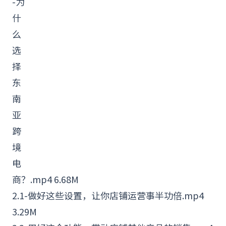
-为
什
么
选
择
东
南
亚
跨
境
电
商？.mp4 6.68M
2.1-做好这些设置，让你
店铺
运营事半功倍.mp4
3.29M