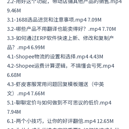
2.2-用好这个功能，带动店铺其他产品的销售.mp4
9.46M
3.1-
1688
选品进货和注意事项.mp4 7.09M
3.2-哪些产品不用翻译也能卖得好？.mp4 7.70M
3.3-如何通过
ERP
软件快速上新、修改和复制产
品？.mp4 6.99M
4.1-
Shopee
物流的设置和选择.mp4 4.43M
4.2-Shopee运费计算逻辑，不搞懂会亏死.mp4
6.68M
4.3-虾皮
客服
常用问题回复模板赠送（中英
文）.mp4 7.66M
5.1-聊聊定价与如何做到不可思议的低价.mp4
7.94M
6.1-两个小技巧，让你的好评翻倍.mp4 12.65M