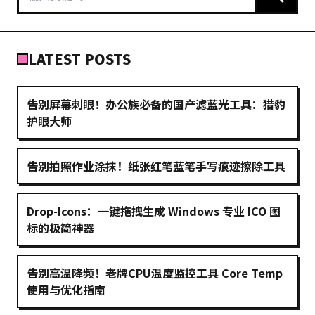
LATEST POSTS
告别屏幕刺眼！办公族必备的国产滤蓝光工具：猎豹
护眼大师
告别拍照作业涂抹！纸张红笔蓝笔手写痕迹擦除工具
Drop-Icons：一键拖拽生成 Windows 专业 ICO 图
标的极简神器
告别高温降频！老牌CPU温度监控工具 Core Temp
使用与优化指南