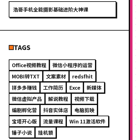
浩哥手机全能摄影基础进阶大神课
TAGS
Office视频教程
微信小程序的运营
MOBI转TXT
文案素材
redsfhit
拼多多赚钱
工作简历
Exce
新媒体
微信虚拟产品
解说教程
视频下载
编剧孵化营
抖音实体店
电脑剪映
宝塔开心版
流量课程
Win 11激活软件
锤子小说
挂机锁