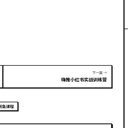
下一篇 →
嗨推小红书实战训练营
闲鱼课程