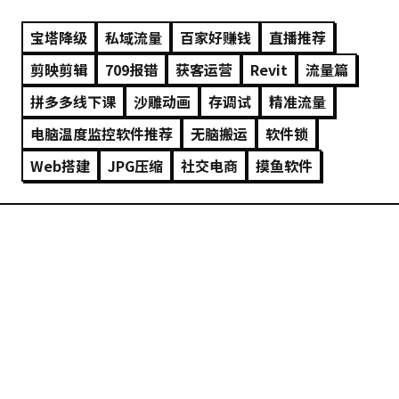
宝塔降级
私域流量
百家好赚钱
直播推荐
剪映剪辑
709报错
获客运营
Revit
流量篇
拼多多线下课
沙雕动画
存调试
精准流量
电脑温度监控软件推荐
无脑搬运
软件锁
Web搭建
JPG压缩
社交电商
摸鱼软件