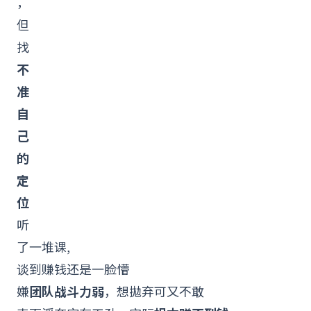
，
但
找
不
准
自
己
的
定
位
听
了一堆课,
谈到赚钱还是一脸懵
嫌
团队战斗力弱
，想拋弃可又不敢