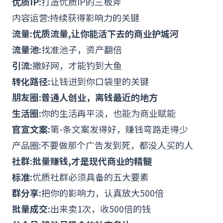
优质
IP
:
打造
优质IP
的三板斧
内容运营:持续获得影响力的关键
流量:优质流量,让你能活下去的商业护城河
流量池:
找准池子，资产翻倍
引流:
撒好网，才能钓到大鱼
转化路径:
让钱进到你口袋里的关键
朋友圈:普通人创业，离钱最近的地方
生活圈:
你的生活再平淡，也能为商业赋能
官宣文案:
第-条文案发得好，赚钱弯路走得少
产品圈:不要做那个广告发到死，都没人买的人
社群:批量赚钱,才是现代商业的精髓
标准:
优质社群
必须具备的五大要素
群分享:
把你的影响力，认真放大500倍
批量成交:
出来卖1次，收500倍的钱