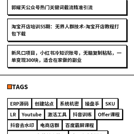
郭耀天公众号热门关键词截流精准引流
淘宝开店培训55期：无界人群技术-淘宝开店教程打
包下载
新风口项目，小红书冷知识账号，无脑复制粘贴，一
单变现300块，适合在家做的副业
TAGS
ERP源码
创建站点
系统机密
操盘手
SKU
LR
Youtube
激活工具
抖音训练
Offer课程
抖音去水印
电商店群
百度霸屏课程