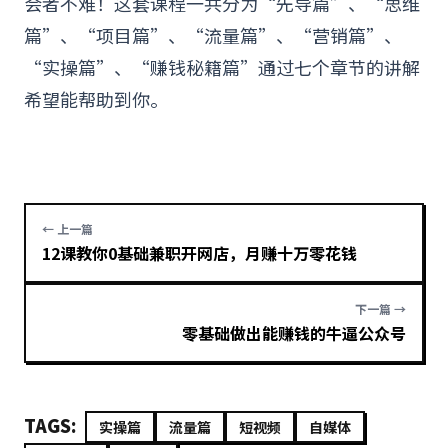
会者不难！这套
课程
一共分为“先导篇”、“
思维
篇”、“项目篇”、“
流量
篇”、“
营销
篇”、
“
实操篇
”、“赚钱秘籍篇”通过七个章节的讲解
希望能帮助到你。
← 上一篇
12课教你0基础兼职开网店，月赚十万零花钱
下一篇 →
零基础做出能赚钱的牛逼公众号
TAGS:
实操篇
流量篇
短视频
自媒体