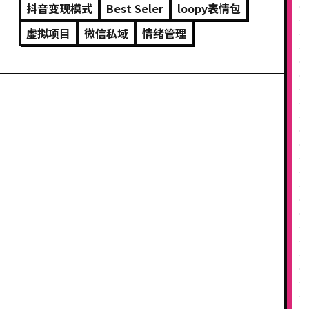
抖音变现模式
Best Seler
loopy表情包
虚拟项目
微信私域
情绪管理