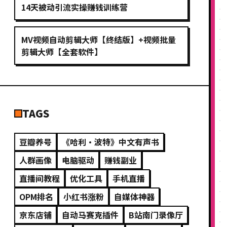
14天被动引流实操赚钱训练营
MV视频自动剪辑大师【终结版】+视频批量
剪辑大师【全套软件】
TAGS
豆瓣养号
《哈利·波特》中文有声书
人群画像
电脑驱动
赚钱副业
直播间教程
优化工具
手机直播
OPM排名
小红书涨粉
自媒体神器
京东店铺
自动马赛克插件
B站南门录像厅