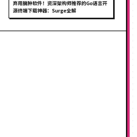
弃用臃肿软件！资深架构师推荐的Go语言开
源终端下载神器：Surge全解