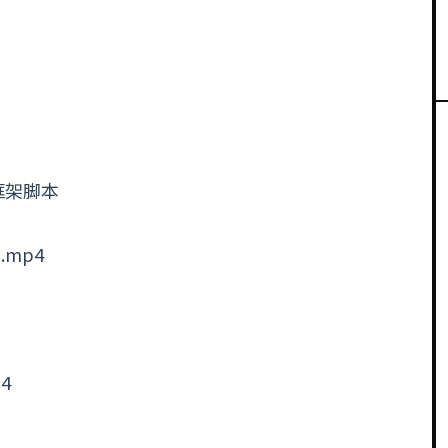
框架
脚本
mp4
4