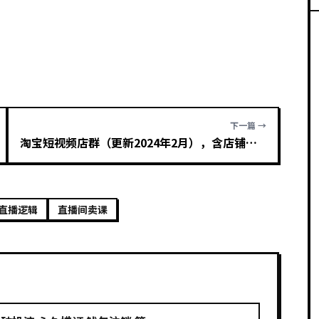
下一篇 →
淘宝短视频店群（更新2024年2月），含店铺注册、选品思路、视频素材、上传产品等
直播逻辑
直播间卖课