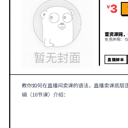
3
壹资源网，
免责声明：
直播脚本
教你如何在直播间卖课的语法，直播卖课底层
辑（10节课）介绍：