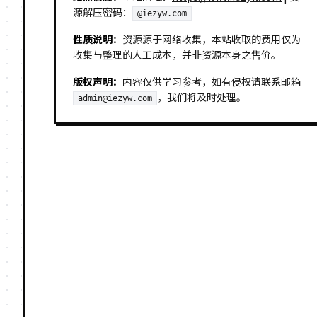
源解压密码：
@iezyw.com
性质说明：
资源源于网络收集，本站收取的费用仅为
收集与整理的人工成本，并非资源本身之售价。
版权声明：
内容仅供学习参考，如有侵权请联系邮箱
，我们将及时处理。
admin@iezyw.com