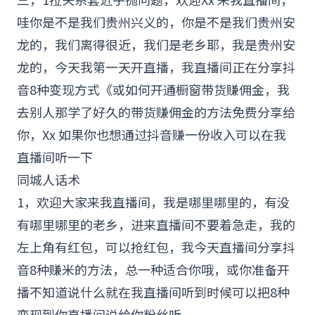
哇你是不是我们贵州兴义的，你是不是我们贵州安
龙的，我们离得很近，我们是老乡耶，我是贵州安
龙的，今天我第一天开直播，我直播间正在分享抖
音8种
变现
方式《或如何开通橱窗
带货
赚佣金，我
去别人那学了好久的带货赚佣金的方法免费分享给
你，Xx 如果你也想通过抖音赚一份收入可以在我
直播间听一下
同城人话术
1，欢迎大家来我直播间，我是哪里哪里的，有没
有哪里哪里的老乡，进来直播间不要着急走，我的
左上角有红包，可以抢红包，我今天直播间分享抖
音8种赚米的方法，总一种适合你哦，或你准备开
播不知道说什么就在我直播间听到时候可以把8种
变现到你直播间说给你粉丝听​