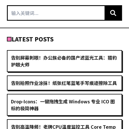
LATEST POSTS
告别屏幕刺眼！办公族必备的国产滤蓝光工具：猎豹
护眼大师
告别拍照作业涂抹！纸张红笔蓝笔手写痕迹擦除工具
Drop-Icons：一键拖拽生成 Windows 专业 ICO 图
标的极简神器
告别高温降频！老牌CPU温度监控工具 Core Temp