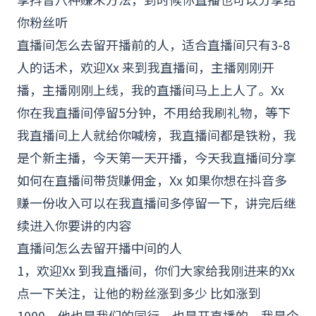
你粉丝听
直播间怎么去留开播前的人，适合直播间只有3-8
人的话术，欢迎Xx 来到我直播间，
主播
刚刚开
播，主播刚刚上线，我的直播间马上上人了。Xx
你在我直播间停留5分钟，不用给我刷礼物，等下
我直播间上人就给你喊榜，我直播间都是铁粉，我
是个新主播，今天第一天开播，今天我直播间分享
如何在直播间带货赚佣金，Xx 如果你想在抖音多
赚一份收入可以在我直播间多停留一下，讲完后继
续进入你要讲的内容
直播间怎么去留开播中间的人
1，欢迎Xx 到我直播间，你们大家给我刚进来的Xx
点一下关注，让他的粉丝涨到多少 比如涨到
1000，他也是我们的同行，也是开直播的，我是个