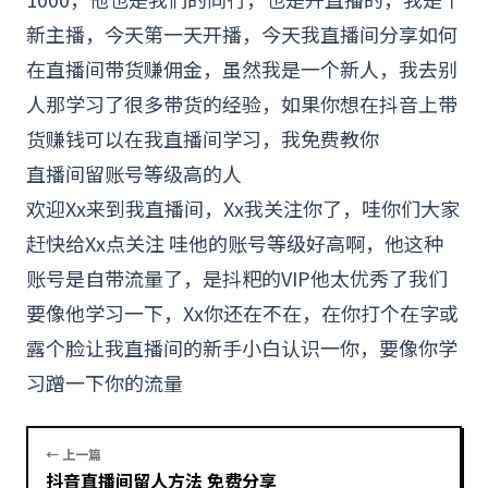
新主播，今天第一天开播，今天我直播间分享如何
在直播间带货赚佣金，虽然我是一个新人，我去别
人那学习了很多带货的经验，如果你想在抖音上带
货赚钱可以在我直播间学习，我免费教你
直播间留账号等级高的人
欢迎Xx来到我直播间，Xx我关注你了，哇你们大家
赶快给Xx点关注 哇他的账号等级好高啊，他这种
账号是自带流量了，是抖粑的VIP他太优秀了我们
要像他学习一下，Xx你还在不在，在你打个在字或
露个脸让我直播间的新手小白认识一你，要像你学
习蹭一下你的流量
← 上一篇
抖音直播间留人方法 免费分享