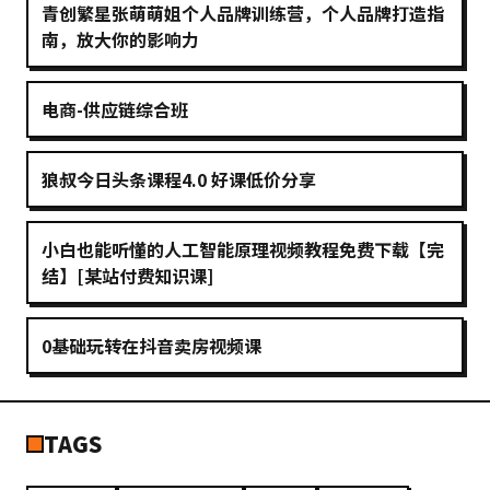
青创繁星张萌萌姐个人品牌训练营，个人品牌打造指
南，放大你的影响力
电商-供应链综合班
狼叔今日头条课程4.0 好课低价分享
小白也能听懂的人工智能原理视频教程免费下载【完
结】[某站付费知识课]
0基础玩转在抖音卖房视频课
TAGS