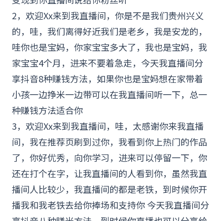
2，欢迎Xx来到我直播间，你是不是我们贵州兴义
的，哇，我们离得好近我们是老乡，我是安龙的，
哇你也是宝妈，你家宝宝多大了，我也是宝妈，我
家宝宝4个月，进来不要着急走，今天我直播间分
享抖音8种赚钱方法，如果你也是宝妈想在家带着
小孩一边挣米一边带可以在我直播间听一下，总一
种赚钱方法适合你
3，欢迎Xx来到我直播间，哇，太感谢你来我直播
间，​我在推荐页刷到过你，我看到你上热门的作品
了，你好优秀，向你
学习
，进来可以停留一下，你
还在打个在字，让我直播间的人看到你，虽然我直
播间人比较少，我直播间的都是老铁，到时候你开
播我和我老铁去给你捧场和支持你 今天我直播间分
享抖音八种赚米方法，到时候你直播也可以分享给