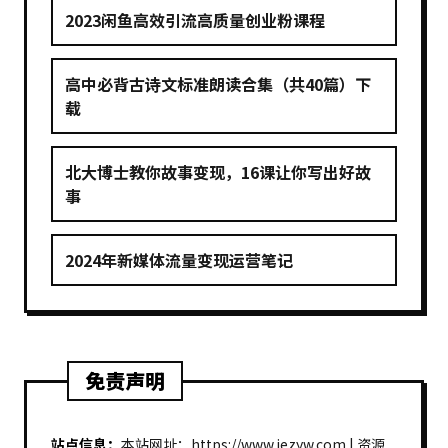
2023闲鱼高效引流高质量创业粉课程
高中必背古诗文标准朗读合集（共40篇）下
载
北大博士教你故事变现，16课让你写出好故
事
2024年新媒体流量变现运营笔记
免责声明
站点信息：
本站网址：
https://www.iezyw.com
| 资源