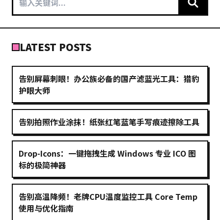
LATEST POSTS
告别屏幕刺眼！办公族必备的国产滤蓝光工具：猎豹
护眼大师
告别拍照作业涂抹！纸张红笔蓝笔手写痕迹擦除工具
Drop-Icons：一键拖拽生成 Windows 专业 ICO 图
标的极简神器
告别高温降频！老牌CPU温度监控工具 Core Temp
使用与优化指南