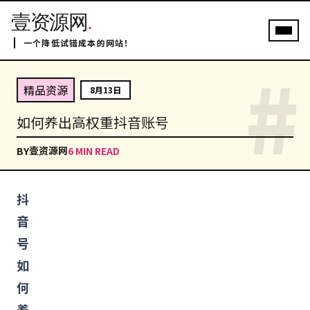
壹资源网
.
一个降低试错成本的网站！
#
精品资源
8月13日
如何养出高权重抖音账号
壹资源网
BY
6 MIN READ
抖
音
号
如
何
养