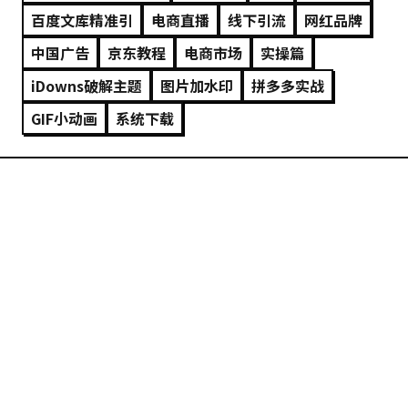
百︄度文︆库︊精￴准引︆
电商直播
线下引流
网红品牌
中国广告
京东教程
电商市场
实操篇
iDowns破解主题
图片加水印
拼多多实战
GIF小动画
系统下载