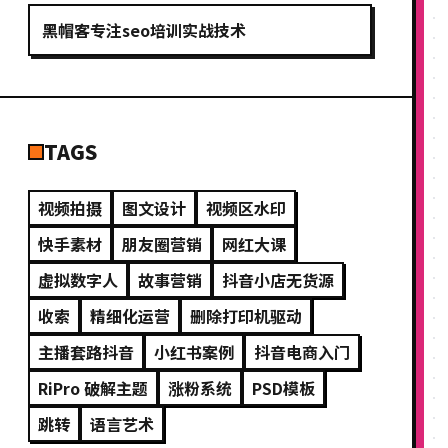
黑帽客专注seo培训实战技术
TAGS
视频拍摄
图文设计
视频区水印
快手素材
朋友圈营销
网红大课
虚拟数字人
故事营销
抖音小店无货源
收索
精细化运营
删除打印机驱动
主播套路抖音
小红书案例
抖音电商入门
RiPro 破解主题
涨粉系统
PSD模板
跳转
语言艺术