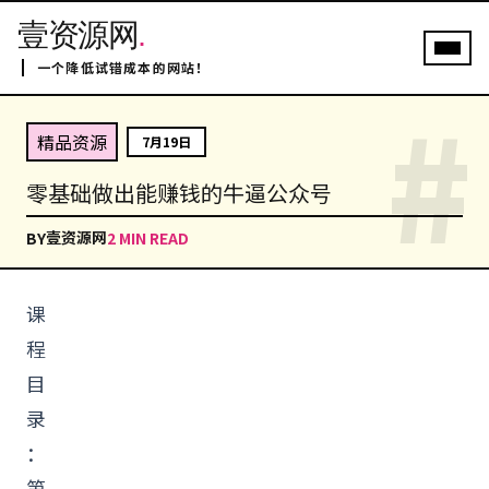
壹资源网
.
一个降低试错成本的网站！
#
精品资源
7月19日
零基础做出能赚钱的牛逼公众号
壹资源网
BY
2 MIN READ
课
程
目
录
：
第