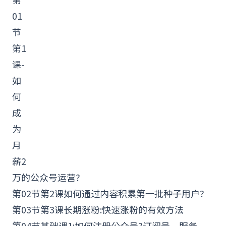
01
节
第1
课-
如
何
成
为
月
薪2
万的
公众号
运营?
第02节第2课如何通过内容积累第一批种子用户?
第03节第3课长期涨粉:快速涨粉的有效方法
第04节基础课1:如何注册公众号?订阅号、服务