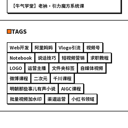
【牛气学堂】老衲·引力魔方系统课
TAGS
Web开发
阿里妈妈
Vlogo引流
视频号
Notebook
说话技巧
短视频营销
求职教程
LOGO
运营主播
文件夹标签
自媒体视频
微博课程
二次元
千川课程
明朝那些事儿有声小说
AIGC课程
批量视频加水印
渠道运营
小红书领域