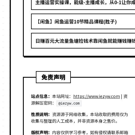
主播运营实操课，能级-主播成长，从0-1让你
【闲鱼】闲鱼运营10节精品课程(胜子)
日赚百元大流量鱼塘捡钱术靠闲鱼就能赚钱赚钱
免责声明
站点信息：
本站网址：
https://www.iezyw.com
| 资
源解压密码：
@iezyw.com
性质说明：
资源源于网络收集，本站收取的费用仅为
收集与整理的人工成本，并非资源本身之售价。
版权声明：
内容仅供学习参考，如有侵权请联系邮箱