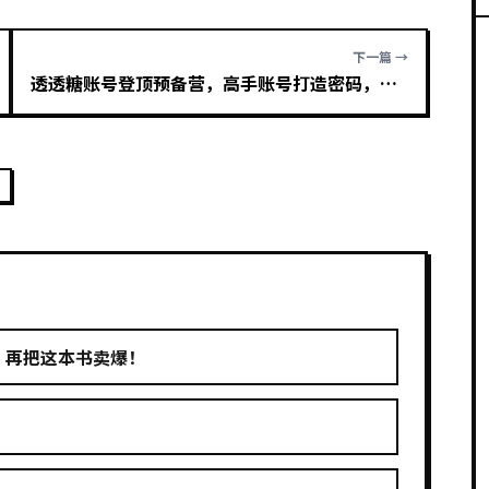
下一篇 →
透透糖账号登顶预备营，高手账号打造密码，普通人学会做抖音的必学课程
，再把这本书卖爆！