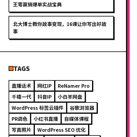
王雩赢销爆单实战宝典
北大博士教你故事变现，16课让你写出好故
事
TAGS
直播话术
网红IP
ReNamer Pro
千禧一代
抖音IP
小白羊网盘
WordPress 标签云插件
谷歌浏览器
PR调色
小红书直播
自媒体课程
写真照片
WordPress SEO 优化