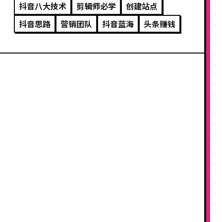
抖音八大技术
剪辑师必学
创建站点
抖音思路
营销团队
抖音蓝海
头条赚钱