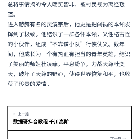
总将事情搞的令人啼笑皆非，被村民视为离经叛
道。
进入赫赫有名的灵溪宗后，他更是把闯祸的本领发
挥到了极致。他结识了一群各怀本领，又性格古怪
的小伙伴，组成“不靠谱小队”行侠仗义。数年
间，他成长为一个有热血有担当的青年英雄，结识
了美丽的师姐杜凌菲，平息纷争，力战天尊杜奕
天，破坏了天尊的野心，使得世界恢复和平，也收
获了珍贵的爱情。
← 上一篇
数据哥抖音教程 千川高阶
下一篇 →