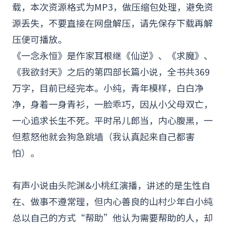
载，本次资源格式为MP3，做压缩包处理，避免资
源丢失，不要直接在网盘解压，请先保存下载再解
压便可播放。
《一念永恒》是作家耳根继《
仙逆
》、《求魔》、
《
我欲封天
》之后的第四部长篇
小说
，全书共369
万字，目前已经完本。小纯，青年模样，白白净
净，身着一身青衫，一脸乖巧，因从小父母双亡，
一心追求长生不死。平时吊儿郎当，内心腹黑，一
但惹怒他就会狗急跳墙（我认真起来自己都害
怕）。
有声小说由头陀渊&小桃红演播，讲述的是生性自
在、做事不遵常理，但内心善良的山村少年白小纯
总以自己的方式“帮助”他认为需要帮助的人，却