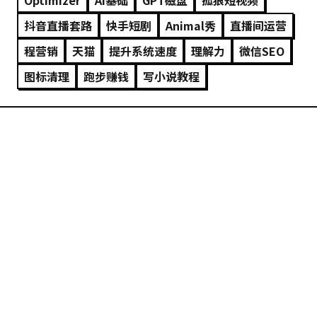
Optimizer
AI基础
GPT磁盘
孤狼短视频
抖音直播套路
快手短剧
Animal秀
直播间运营
程营销
天猫
提升系统速度
理解力
微︎信SEO
图标清理
跑步赚钱
写小说教程