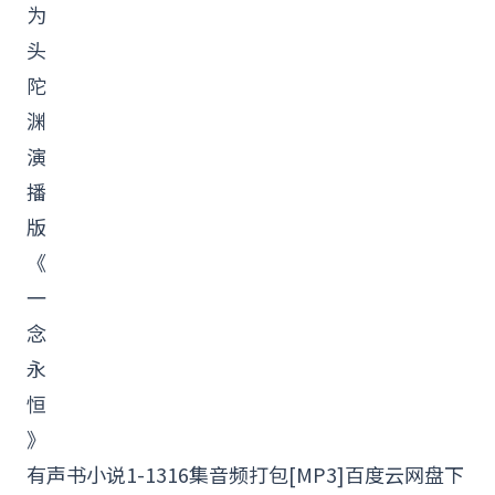
为
头
陀
渊
演
播
版
《
一
念
永
恒
》
有声书小说1-1316集音频打包[MP3]百度云网盘下