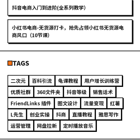
抖音电商入门到进阶(全系列教学）
小红书电商-无货源打卡，抢先占领小红书无货源电
商风口（10节课）
TAGS
二次元
百科引流
龟课教程
用户增长训练营
优质社群
360文件夹
抖音等级
销售话术
FriendLinks 插件
图文设计
流量变现
红薯
L先生
创业实操
抖商
直播教程
雅思写作
运营管理
网盘拉新
定时播放音乐