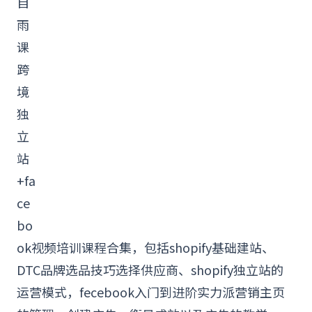
自
雨
课
跨
境
独
立
站
+
fa
ce
bo
ok
视频培训课程合集，包括
shopify
基础建站、
DTC品牌选品技巧选择供应商、shopify独立站的
运营模式，
fecebook
入门到进阶实力派营销主页