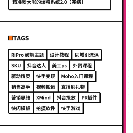
精准粉大咖的爆粉系统2.0【完结】
TAGS
RiPro 破解主题
设计教程
同城引流课
SKU
抖音达人
美工ps
外贸课程
驱动精灵
快手变现
Moho入门课程
销售高手
视频搬运
直播刷礼物
营销思维
XMind
抖音投放
PR插件
快闪模板
拍摄软件
快手游戏