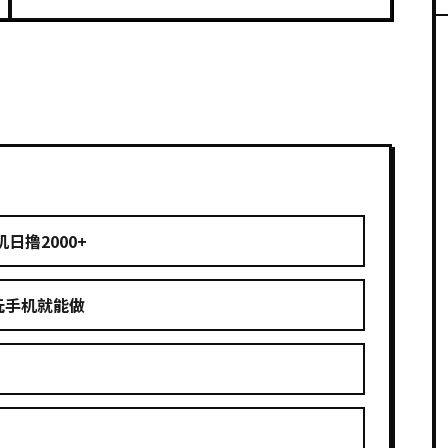
日撸2000+
玩手机就能做