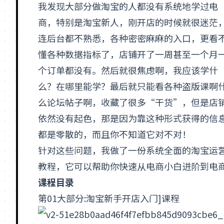
我发现大部分做
淘宝
的人都没有系统地学过电
商，特别是淘宝新人，刚开店的时候就很迷茫
连后台都不熟悉，各种密密麻麻的入口，更看
懂各种
数据
指标了，
店铺
开了一周甚至一个月
个订单都没有。然后就很焦虑啊，我应该学什
么？在哪里能学？最后就只能看各种盗版课啊
么论坛帖子啊，收藏了很多“干货”，但是店
依然没有起色，那是因为靠这种形式获得的信
都是零散的，而且你不知道它对不对！
针对这些问题，我做了一份系统全面的淘宝运
教程，它可以帮助你快速从电商小白进阶到电
课程目录
第01大部分:
淘宝新手
开店入门]课程