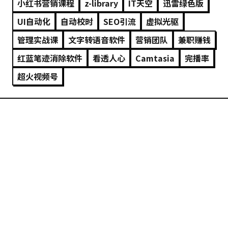
小红书营销课程
z-library
IT天空
迅雷绿色版
UI自动化
自动校时
SEO引流
虚拟光驱
管理实战课
文字转语音软件
营销团队
兼职赚钱
红蓝笔迹消除软件
看透人心
Camtasia
完播率
超火视频号