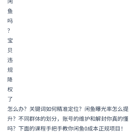
闲
鱼
吗
？
宝
贝
违
规
降
权
了
怎么办？关键词如何精准定位？闲鱼曝光率怎么提
升？不同群体的划分，
账号
的维护和解封你真的懂
吗？下面的
课程
手把手教你闲鱼0成本正规项目！