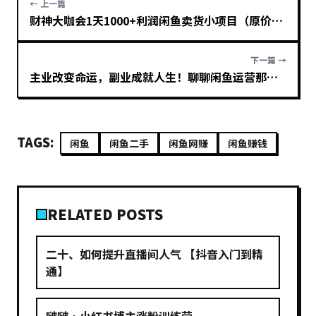
← 上一篇
财神大咖会1天1000+利润闲鱼卖货小项目（原价399）
下一篇 →
主业改变命运，副业成就人生！聊聊闲鱼运营那点事
TAGS:
闲鱼
闲鱼二手
闲鱼网赚
闲鱼赚钱
RELATED POSTS
二十、如何提升直播间人气 【抖音入门到精
通】