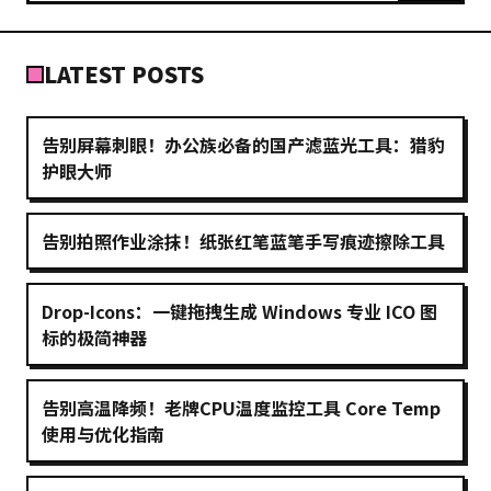
LATEST POSTS
告别屏幕刺眼！办公族必备的国产滤蓝光工具：猎豹
护眼大师
告别拍照作业涂抹！纸张红笔蓝笔手写痕迹擦除工具
Drop-Icons：一键拖拽生成 Windows 专业 ICO 图
标的极简神器
告别高温降频！老牌CPU温度监控工具 Core Temp
使用与优化指南