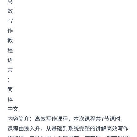
高
效
写
作
教
程
语
言
：
简
体
中文
内容简介：高效
写作
课程
，本次课程共7节课时，
课程由浅入升，从基础到
系统
完整的讲解高效写作