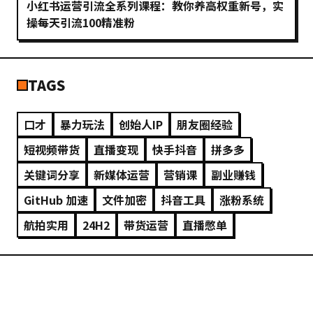
小红书运营引流全系列课程：教你养高权重新号，实
操每天引流100精准粉
TAGS
口才
暴力玩法
创始人IP
朋友圈经验
短视频带货
直播变现
快手抖音
拼多多
关键词分享
新媒体运营
营销课
副业赚钱
GitHub 加速
文件加密
抖音工具
涨粉系统
航拍实用
24H2
带货运营
直播憋单