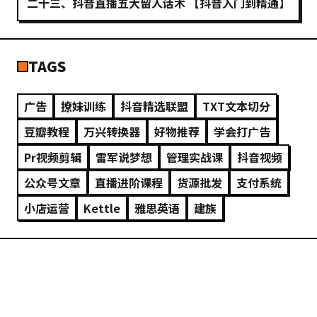
二十三、抖音直播五大留人话术 【抖音入门到精通】
TAGS
广告
撩妹训练
抖音精选联盟
TXT文本切分
豆瓣教程
万兴转换器
好物推荐
学会打广告
Pr视频剪辑
雷军说梦想
管理实战课
抖音视频
公众号文章
直播进阶课程
货源批发
支付系统
小店运营
Kettle
雅思英语
建族