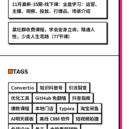
11月最新-35期-线下课：全盘学习：运营、
主播、视频、投放、打爆品、场景介绍
某社群收费课程，学会安身立命，精通人
性，少走人生弯路（77节课）
TAGS
Convertio
知识科普号
引流裂变
优化工具
GitHub 免翻墙
抖音指南
爆款课程
本地门店
typora
淘宝闲鱼
AI明天模板
离线 CRM 软件
短视频拍摄