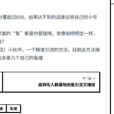
分要超过650，如果达不到的话建议用自己的小号
里面的“鱼”都是你管理咯，就像贴吧吧主一样，
吗？
信）小伙伴，一个精准
引流
的方法。目前此方法操
边多建几个自己的鱼塘
下一篇 →
高转化人群基地闲鱼引流又赚钱
塘
鱼塘