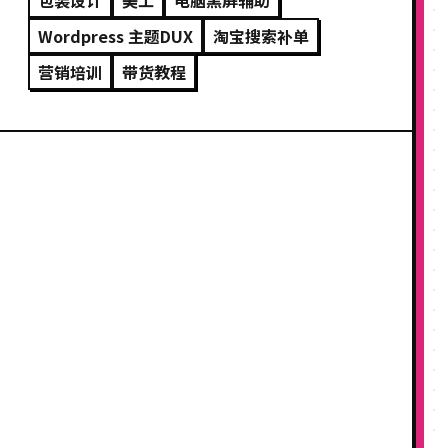
包装设计
美工
电脑黑屏辅助
Wordpress 主题DUX
淘宝搜索补单
营销培训
带货教程