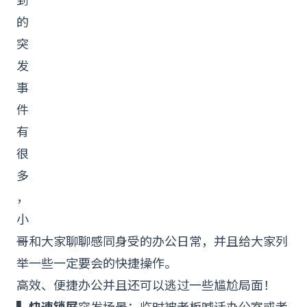
的
突
发
事
件
有
很
多
，
小
哥和大家聊聊感同身受的办公日常，并且给大家列
举一些一定要会的快捷操作。
高效、便捷办公并且还可以逃过一些尴尬局面！
▍快速锁屏
突发场景：临时被老板喊话办公室或者