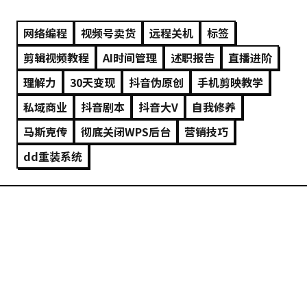
网络编程
视频号卖货
远程关机
标签
剪辑视频教程
AI时间管理
述职报告
直播进阶
理解力
30天变现
抖音伪原创
手机剪映教学
私域商业
抖音剧本
抖音大V
自我修养
马斯克传
彻底关闭WPS后台
营销技巧
dd重装系统