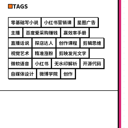
TAGS
零基础写小说
小红书营销课
星图广告
主播
百度爱采购赚钱
赢效率手册
直播话说
探店达人
创作课程
剪辑思维
视觉艺术
精准涨粉
剪映发光文字
微软语音
小红书
无水印解析
开源代码
自媒体设计
微博学院
创作