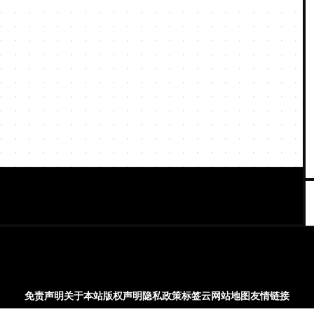
免责声明
关于本站
版权声明
隐私政策
标签云
网站地图
友情链接