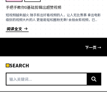
手把手教你0基础剪辑出超赞视频
短视频越来越火 随手剪出好看视频的人，让人无比羡慕 拿出电影
级别的视频大片的人 更是能轻松圈粉无数! 会拍会剪视频，已...
阅读全文
下一页 →
SEARCH