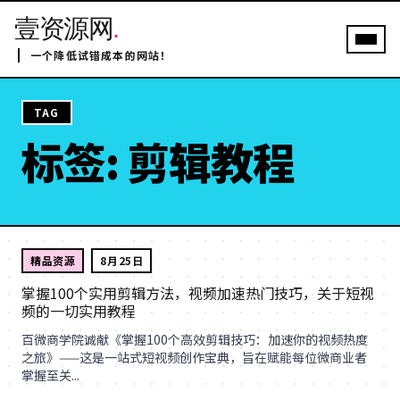
壹资源网
.
一个降低试错成本的网站！
TAG
标签: 剪辑教程
精品资源
8月25日
掌握100个实用剪辑方法，视频加速热门技巧，关于短视
频的一切实用教程
百微商学院诚献《掌握100个高效剪辑技巧：加速你的视频热度
之旅》——这是一站式短视频创作宝典，旨在赋能每位微商业者
掌握至关...