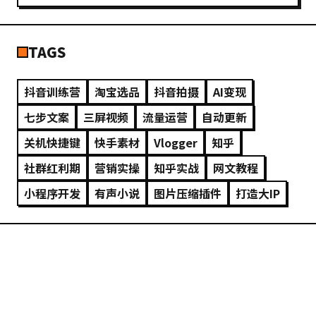
TAGS
抖音训练营
淘宝选品
抖音拍摄
AI变现
七步文案
三屏视频
流量运营
自动更新
关机快捷键
快手素材
Vlogger
知乎
社群红利期
营销实操
知乎实战
网文教程
小程序开发
有声小说
图片压缩插件
打造大IP