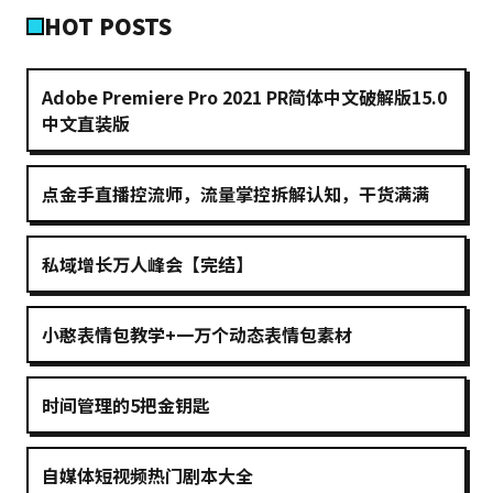
HOT POSTS
Adobe Premiere Pro 2021 PR简体中文破解版15.0
中文直装版
点金手直播控流师，流量掌控拆解认知，干货满满
私域增长万人峰会【完结】
小憨表情包教学+一万个动态表情包素材
时间管理的5把金钥匙
自媒体短视频热门剧本大全